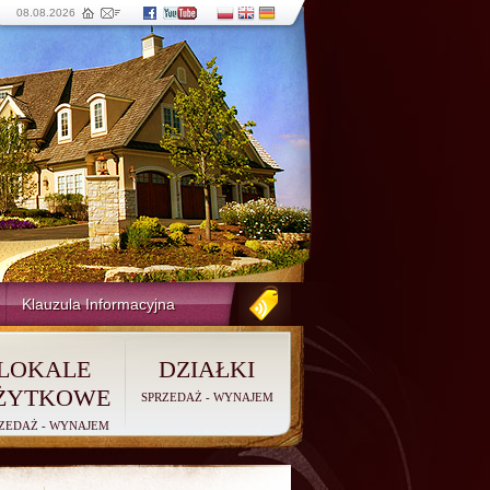
08.08.2026
Klauzula Informacyjna
LOKALE
DZIAŁKI
ŻYTKOWE
SPRZEDAŻ
-
WYNAJEM
ZEDAŻ
-
WYNAJEM