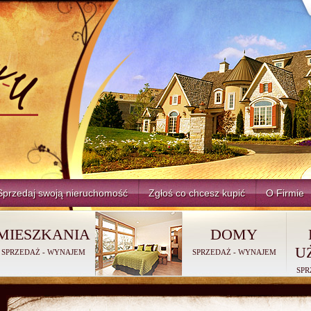
Sprzedaj swoją nieruchomość
Zgłoś co chcesz kupić
O Firmie
MIESZKANIA
DOMY
U
SPRZEDAŻ
-
WYNAJEM
SPRZEDAŻ
-
WYNAJEM
SPR