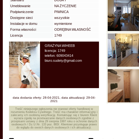
Standard
DOBRY
Umeblowanie
NA ŻYCZENIE
Podpiwniczenie
PIWNICA
Dostępne sieci
wszystkie
Instalacje w domu
wymienione
Forma własności
ODRĘBNA WŁASNOŚĆ
Licencja
1749
GRAŻYNA WIHEEB
licencja: 1749
telefon: 609043414
biuro.sudety@gmail.com
data dodania oferty: 28-04-2021, data aktualizacji: 29-04-
2021
Treść niniejszego ogłoszenia nie stanowi oferty handlowej w
rozumieniu Kodeksu Cywilnego. Treść ma charakter informacyjny i
zalecamy ich osobistą weryfikację. Kontaktując się z biurem Klient
wyraża zgodę na przetwarzanie danych osobowych zgodnie z
przepisami ustawy z dnia 29 sierpnia 1997 roku o ochronie danych
osobowych / Dz.U.Nr. 133 poz. 883/. Klientowi przysługuje prawo
do wglądu do swoich danych osobowych i ich aktualizacji.