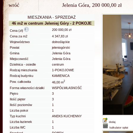
wróć
Jelenia Góra, 200 000,00 zł
MIESZKANIA - SPRZEDAŻ
46 m2 w centrum Jeleniej Góry - 2 POKOJE
200 000,00 zł
Cena (zł)
Cena za m2
4 347,83 zł
Województwo
dolnośląckie
Powiat
jeleniogórski
Gmina
Jelenia Góra
Miejscowość
Jelenia Góra
Dzielnica - osiedle
centrum
Rodzaj mieszkania
1-POKOJOWE
Rodzaj budynku
KAMIENICA
2
Pow. całkowita
46,00 m
Forma własności działki
WSPÓŁWŁASNOŚĆ
Piętro
3
Ilość pięter
3
Ilość poziomów
1
Liczba pokoi
1
Typ kuchni
ANEKS KUCHENNY
Liczba łazienek
1
dodaj
Liczba WC
1
kalkulator opłat