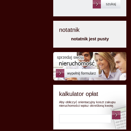
notatnik
notatnik jest pusty
kalkulator opłat
Aby obliczyć orientacyjny koszt zakupu
nieruchomości wpisz określoną kwotę.