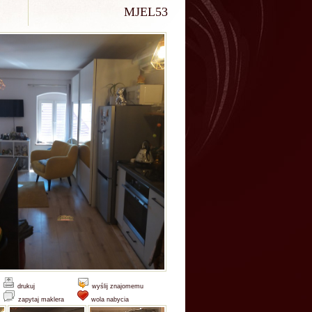
MJEL53
drukuj
wyślij znajomemu
zapytaj maklera
wola nabycia