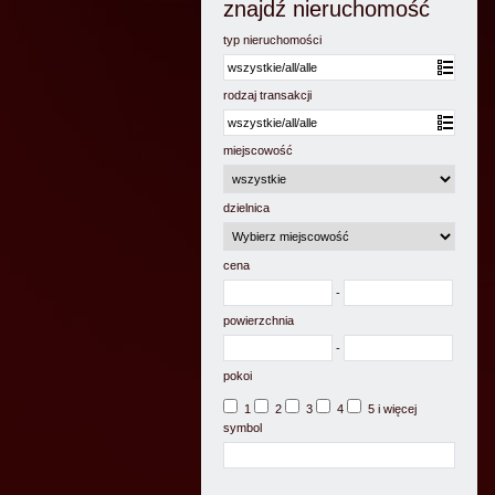
znajdź nieruchomość
typ nieruchomości
rodzaj transakcji
miejscowość
dzielnica
cena
-
powierzchnia
-
pokoi
1
2
3
4
5 i więcej
symbol