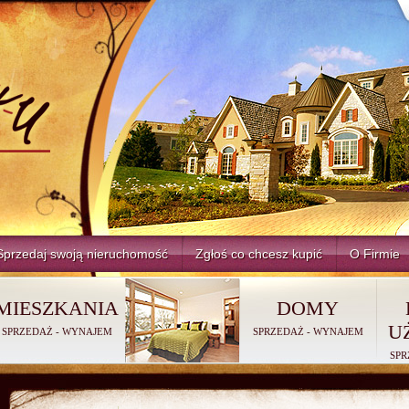
Sprzedaj swoją nieruchomość
Zgłoś co chcesz kupić
O Firmie
MIESZKANIA
DOMY
U
SPRZEDAŻ
-
WYNAJEM
SPRZEDAŻ
-
WYNAJEM
SPR