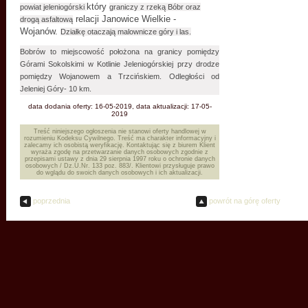
który
powiat jeleniogórski
graniczy z rzeką Bóbr oraz
relacji Janowice Wielkie -
drogą asfaltową
Wojanów.
Działkę otaczają malownicze góry i las.
Bobrów to miejscowość położona na granicy pomiędzy
Górami Sokolskimi w Kotlinie Jeleniogórskiej przy drodze
pomiędzy Wojanowem a Trzcińskiem. Odległości od
Jeleniej Góry- 10 km.
data dodania oferty: 16-05-2019, data aktualizacji: 17-05-
2019
Treść niniejszego ogłoszenia nie stanowi oferty handlowej w
rozumieniu Kodeksu Cywilnego. Treść ma charakter informacyjny i
zalecamy ich osobistą weryfikację. Kontaktując się z biurem Klient
wyraża zgodę na przetwarzanie danych osobowych zgodnie z
przepisami ustawy z dnia 29 sierpnia 1997 roku o ochronie danych
osobowych / Dz.U.Nr. 133 poz. 883/. Klientowi przysługuje prawo
do wglądu do swoich danych osobowych i ich aktualizacji.
poprzednia
powrót na górę oferty