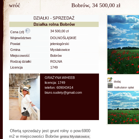
wróć
Bobrów, 34 500,00 zł
DZIAŁKI - SPRZEDAŻ
Działka rolna Bobrów
34 500,00 zł
Cena (zł)
Województwo
DOLNOŚLĄSKIE
Powiat
jeleniogórski
Gmina
Mysłakowice
Miejscowość
Bobrów
Rodzaj działki
ROLNA
Licencja
1749
GRAŻYNA WIHEEB
dodaj
licencja: 1749
telefon: 609043414
kalkulator opłat
biuro.sudety@gmail.com
Ofertą sprzedaży jest grunt rolny o pow.6900
m2
w miejscowości Bobrów
gmina Mysłakowice,