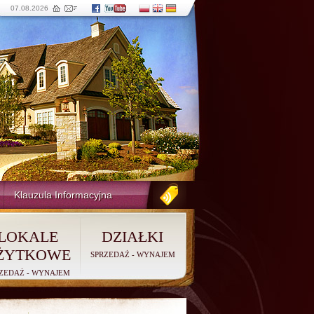
07.08.2026
Klauzula Informacyjna
LOKALE
DZIAŁKI
ŻYTKOWE
SPRZEDAŻ
-
WYNAJEM
ZEDAŻ
-
WYNAJEM