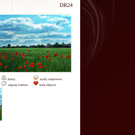
DR24
drukuj
wyślij znajomemu
zapytaj maklera
wola nabycia