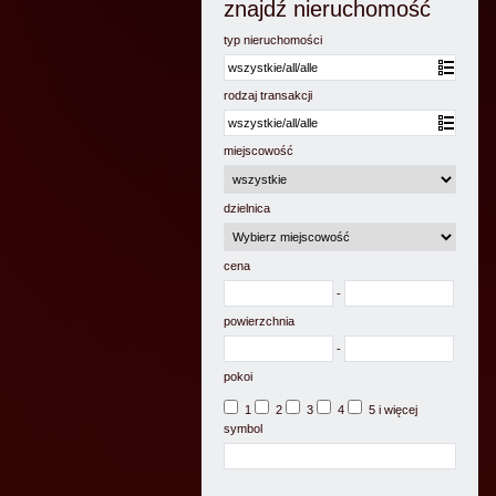
znajdź nieruchomość
typ nieruchomości
rodzaj transakcji
miejscowość
dzielnica
cena
-
powierzchnia
-
pokoi
1
2
3
4
5 i więcej
symbol