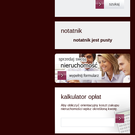
notatnik
notatnik jest pusty
kalkulator opłat
Aby obliczyć orientacyjny koszt zakupu
nieruchomości wpisz określoną kwotę.