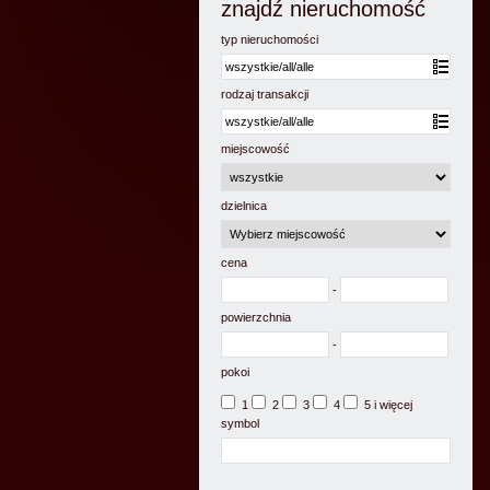
znajdź nieruchomość
typ nieruchomości
rodzaj transakcji
miejscowość
dzielnica
cena
-
powierzchnia
-
pokoi
1
2
3
4
5 i więcej
symbol