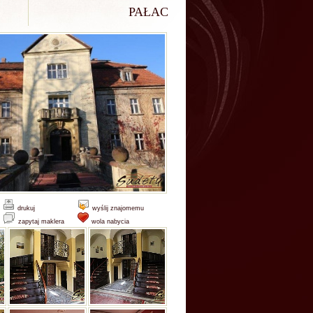
PAŁAC
drukuj
wyślij znajomemu
zapytaj maklera
wola nabycia