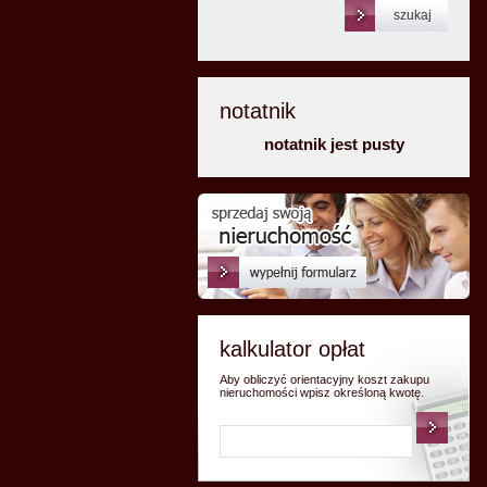
notatnik
notatnik jest pusty
kalkulator opłat
Aby obliczyć orientacyjny koszt zakupu
nieruchomości wpisz określoną kwotę.