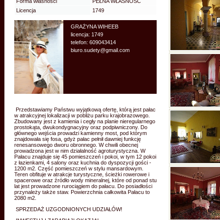
Forma własności
PEŁNA WŁASNOŚĆ
Licencja
1749
GRAŻYNA WIHEEB
licencja: 1749
telefon: 609043414
biuro.sudety@gmail.com
Przedstawiamy Państwu wyjątkową ofertę, którą jest pałac
w atrakcyjnej lokalizacji w pobliżu parku krajobrazowego.
Zbudowany jest z kamienia i cegły na planie nieregularnego
prostokąta, dwukondygnacyjny oraz podpiwniczony. Do
głównego wejścia prowadzi kamienny most, pod którym
znajdowała się fosa, gdyż pałac pełnił dawniej funkcję
renesansowego dworu obronnego. W chwili obecnej
prowadzona jest w nim działalność agroturystyczna. W
Pałacu znajduje się 45 pomieszczeń i pokoi, w tym 12 pokoi
z łazienkami, 4 salony oraz kuchnia do dyspozycji gości -
1200 m2. Część pomieszczeń w stylu mansardowym.
Teren obfituje w atrakcje turystyczne, ścieżki rowerowe i
spacerowe oraz źródło wody mineralnej, które od ponad stu
lat jest prowadzone rurociągiem do pałacu. Do posiadłości
przynależy także staw. Powierzchnia całkowita Pałacu to
2080 m2.
SPRZEDAŻ UZGODNIONYCH UDZIAŁÓW!