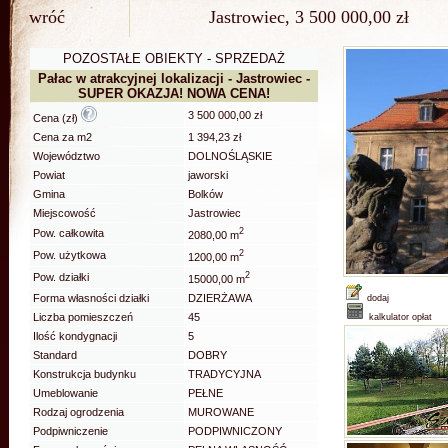
wróć
Jastrowiec, 3 500 000,00 zł
POZOSTAŁE OBIEKTY - SPRZEDAŻ
Pałac w atrakcyjnej lokalizacji - Jastrowiec -
SUPER OKAZJA! NOWA CENA!
3 500 000,00 zł
Cena (zł)
Cena za m2
1 394,23 zł
Województwo
DOLNOŚLĄSKIE
Powiat
jaworski
Gmina
Bolków
Miejscowość
Jastrowiec
2
Pow. całkowita
2080,00 m
2
Pow. użytkowa
1200,00 m
2
Pow. działki
15000,00 m
Forma własności działki
DZIERŻAWA
dodaj
Liczba pomieszczeń
45
kalkulator opłat
Ilość kondygnacji
5
Standard
DOBRY
Konstrukcja budynku
TRADYCYJNA
Umeblowanie
PEŁNE
Rodzaj ogrodzenia
MUROWANE
Podpiwniczenie
PODPIWNICZONY