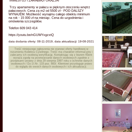
INWESTUJ I ZARABIAJ! OKAZJA!
Trzy apartamenty w pałacu w pięknym otoczeniu wnętrz
pałacowych. Cena za m2 od 5500 zł - POD DALSZY
WYNAJEM. Możliwość wynajmu całego obiektu minimum
na rok - 15 000 zł na miesiąc. Cena do uzgodnienia i
omówienia szczegółów.
Telefon 609 043 414
https://youtu.be/nGUWYxgzxtQ
data dodania oferty: 08-11-2019, data aktualizacji: 19-08-2021
Treść niniejszego ogłoszenia nie stanowi oferty handlowej w
rozumieniu Kodeksu Cywilnego. Treść ma charakter informacyjny i
zalecamy ich osobistą weryfikację. Kontaktując się z biurem Klient
wyraża zgodę na przetwarzanie danych osobowych zgodnie z
przepisami ustawy z dnia 29 sierpnia 1997 roku o ochronie danych
osobowych / Dz.U.Nr. 133 poz. 883/. Klientowi przysługuje prawo
do wglądu do swoich danych osobowych i ich aktualizacji.