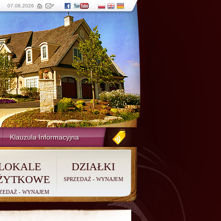
07.08.2026
Klauzula Informacyjna
LOKALE
DZIAŁKI
ŻYTKOWE
SPRZEDAŻ
-
WYNAJEM
ZEDAŻ
-
WYNAJEM