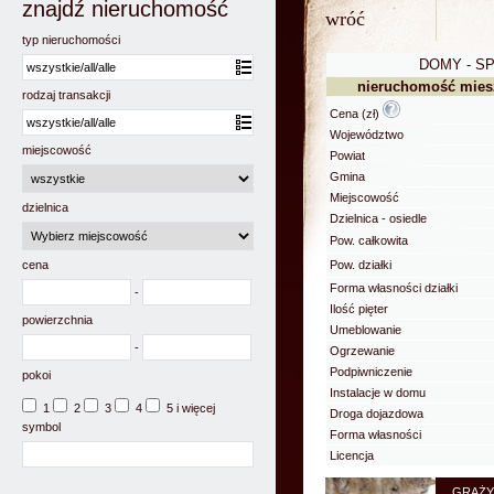
znajdź nieruchomość
wróć
typ nieruchomości
DOMY - S
nieruchomość mies
rodzaj transakcji
Cena (zł)
Województwo
miejscowość
Powiat
Gmina
Miejscowość
dzielnica
Dzielnica - osiedle
Pow. całkowita
cena
Pow. działki
Forma własności działki
-
Ilość pięter
powierzchnia
Umeblowanie
-
Ogrzewanie
Podpiwniczenie
pokoi
Instalacje w domu
1
2
3
4
5 i więcej
Droga dojazdowa
symbol
Forma własności
Licencja
GRAŻY