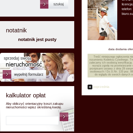
licencja
telefon
biuro.
notatnik
notatnik jest pusty
data dodania ofer
Treść niniejszego ogłoszenia ni
rozumieniu Kodeksu Cywilnego. Tre
zalecamy ich osobistą weryfikację.
wyraża zgodę na przetwarzanie
przepisami ustawy z dnia 29 sierp
osobowych / Dz.U.Nr. 133 poz. 883
do wglądu do swoich danych os
poprzednia
kalkulator opłat
Aby obliczyć orientacyjny koszt zakupu
nieruchomości wpisz określoną kwotę.