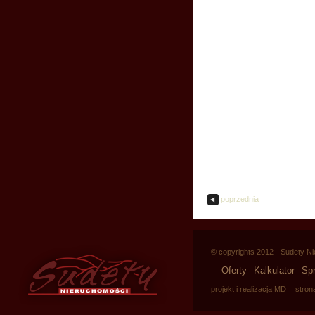
poprzednia
© copyrights 2012 - Sudety N
Oferty
Kalkulator
Sp
projekt i realizacja MD
stron