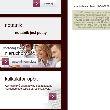
data dodania oferty: 11-04-2022,
Treść niniejszego ogłoszenia ni
rozumieniu Kodeksu Cywilnego. Tre
zalecamy ich osobistą weryfikację.
wyraża zgodę na przetwarzanie
przepisami ustawy z dnia 29 sierp
notatnik
osobowych / Dz.U.Nr. 133 poz. 883
do wglądu do swoich danych os
notatnik jest pusty
kalkulator opłat
Aby obliczyć orientacyjny koszt zakupu
nieruchomości wpisz określoną kwotę.