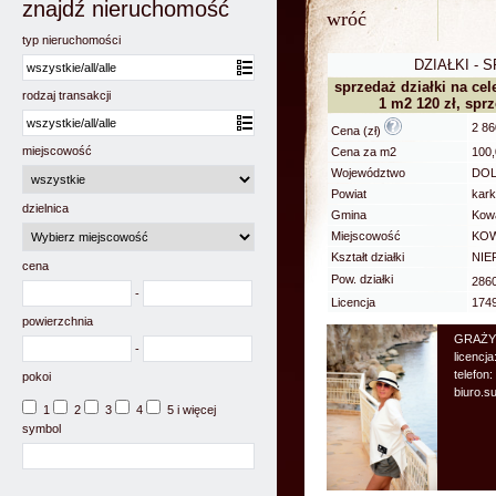
znajdź nieruchomość
wróć
typ nieruchomości
DZIAŁKI - 
sprzedaż działki na ce
rodzaj transakcji
1 m2 120 zł, spr
2 86
Cena (zł)
miejscowość
Cena za m2
100,
Województwo
DOL
Powiat
kark
dzielnica
Gmina
Kow
Miejscowość
KO
Kształt działki
NIE
cena
Pow. działki
286
-
Licencja
174
powierzchnia
GRAŻY
-
licencja
telefon
pokoi
biuro.
1
2
3
4
5 i więcej
symbol